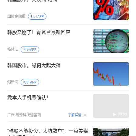
国际金融报
打开APP
韩股又崩了！青瓦台最新回应
格隆汇
打开APP
韩国股市，缘何大起大落
潮新闻
打开APP
凭本人手机号确认！
00:09
广告
易泽科技运营商
了解详情
“韩股不能投资，太坑散户”，一篇美媒