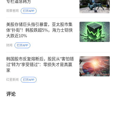
专栏逼急韩方
观察者网
打开APP
美股存储巨头指引暴雷，亚太股市集
体“扑街”！韩股跌超5%，海力士铠侠
大跌近10%
财闻
打开APP
韩国股市反复熔断后，股民从“害怕错
过”转为“享受错过”：零损失才是真赢
家
红星新闻
打开APP
评论