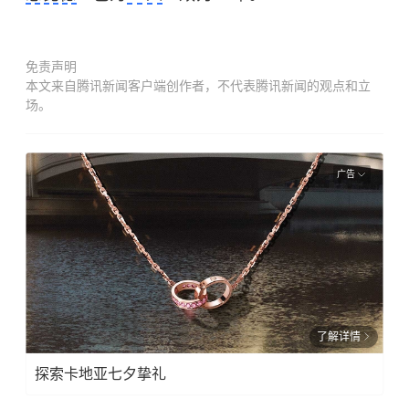
免责声明
本文来自腾讯新闻客户端创作者，不代表腾讯新闻的观点和立
场。
广告
了解详情
探索卡地亚七夕挚礼