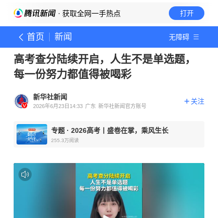
· 获取全网一手热点
打开
首页
新闻
无障碍
高考查分陆续开启，人生不是单选题，
每一份努力都值得被喝彩
新华社新闻
关注
2026年6月23日14:33
广东
新华社新闻官方账号
专题
·
2026高考丨盛卷在掌，乘风生长
255.3万
阅读