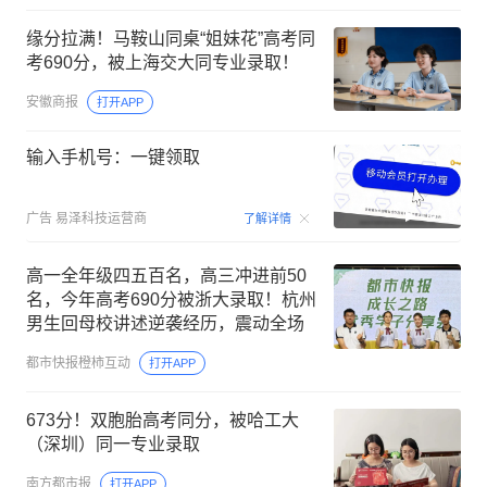
缘分拉满！马鞍山同桌“姐妹花”高考同
考690分，被上海交大同专业录取！
安徽商报
打开APP
输入手机号：一键领取
00:15
广告
易泽科技运营商
了解详情
高一全年级四五百名，高三冲进前50
名，今年高考690分被浙大录取！杭州
男生回母校讲述逆袭经历，震动全场
都市快报橙柿互动
打开APP
673分！双胞胎高考同分，被哈工大
（深圳）同一专业录取
南方都市报
打开APP