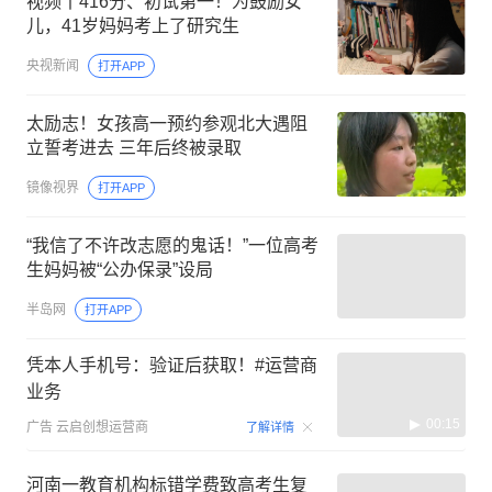
视频丨416分、初试第一！为鼓励女
儿，41岁妈妈考上了研究生
央视新闻
打开APP
太励志！女孩高一预约参观北大遇阻
立誓考进去 三年后终被录取
镜像视界
打开APP
“我信了不许改志愿的鬼话！”一位高考
生妈妈被“公办保录”设局
半岛网
打开APP
凭本人手机号：验证后获取！#运营商
业务
00:15
广告
云启创想运营商
了解详情
河南一教育机构标错学费致高考生复