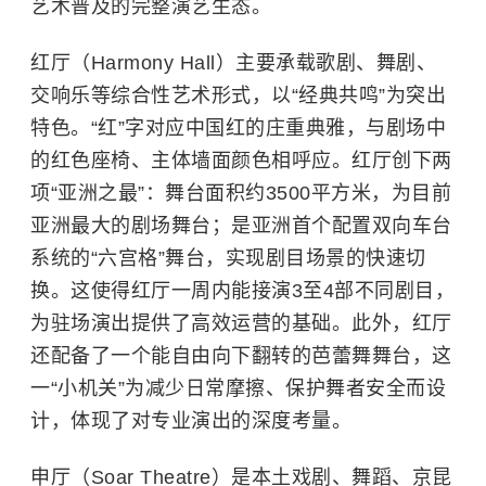
艺术普及的完整演艺生态。
红厅（Harmony Hall）主要承载歌剧、舞剧、
交响乐等综合性艺术形式，以“经典共鸣”为突出
特色。“红”字对应中国红的庄重典雅，与剧场中
的红色座椅、主体墙面颜色相呼应。红厅创下两
项“亚洲之最”：舞台面积约3500平方米，为目前
亚洲最大的剧场舞台；是亚洲首个配置双向车台
系统的“六宫格”舞台，实现剧目场景的快速切
换。这使得红厅一周内能接演3至4部不同剧目，
为驻场演出提供了高效运营的基础。此外，红厅
还配备了一个能自由向下翻转的芭蕾舞舞台，这
一“小机关”为减少日常摩擦、保护舞者安全而设
计，体现了对专业演出的深度考量。
申厅（Soar Theatre）是本土戏剧、舞蹈、京昆