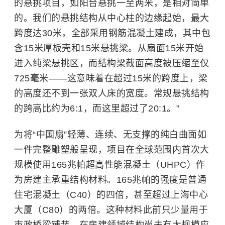
的悬挑项目，如阳台悬挑一至两米，是相对简单
的。我们的悬挑结构从中心柱的边缘起始，最大
跨度达30米，全部采用钢筋混凝土建成，其中包
含15米厚板壳和15米悬挑梁。从扇面15米开始
进入纯梁悬挑区，而结构梁截面高度被压缩至仅
725毫米——这意味着在超过15米的跨度上，梁
的高度还不到一张双人床的宽度。常规悬挑结构
的跨高比约为6:1，而这里超过了20:1。”
为将“中国扇”轻薄、连续、无支撑的纯白曲面如
一件完整雕塑般呈现，项目在全球范围内首次大
规模使用165兆帕超高性能混凝土（UHPC）作
为房建主承重结构材料。165兆帕的强度是普通
住宅混凝土（C40）的四倍，甚至超过上海中心
大厦（C80）的两倍。这种材料此前只少量用于
市政桥梁铺装，在房建领域结构尚未有大规模应