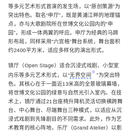
等多元艺术形式首演的发生场，以“原创策源”为
突出特色。取名“申厅”，既是黄浦江畔的地理锚
点，亦与大歌剧院所在
世博文化公园
内的“申
园”，形成一体两翼的呼应。申厅为经典的马蹄
形布局，同样采用“六宫格”舞台系统，舞台面积
约2400平方米，适应多样化的演出形式。
镜厅（Open Stage）适合沉浸式戏剧、小型室
内乐等多元艺术形式，以“
无界空间
”为突出特
色。其核心在于一面近13米高的全景玻璃幕墙，
将世博文化公园的绿意与自然光引入室内。在技
术上，镜厅通过21台座椅升降机灵活切换横跨舞
台、中心舞台、尽端舞台三种模式，以适应从沉
浸式戏剧到先锋剧目的不同需求。此外，作为艺
术教育的核心阵地，乐厅（Grand Atelier）以影