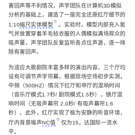
害回声等不利情况，声学团队在计算机3D模拟
分析的基础上，建造了一座完全还原红厅细节的
1:10
缩尺实体模型
。实验时，模型内部充入氮
气并放置穿着羊毛毡衣服的人偶模拟满场观众的
吸声量，声学团队反复监听各点位声源，逐一排
除有害回声。
为适应大歌剧院丰富多样的演出内容，三个厅均
设有可调节声学帘幕。根据现场空场初步实测，
中频（500HZ）情况下红厅和申厅的混响时间
（音乐厅模式1.7秒/ 剧院模式1.5秒），镜厅混
响时间（无吸声幕帘 2.0秒/ 有吸声幕帘1.6
秒）。此外，红厅实现了极为安静的听音环境，
厅内背景噪声
NC值
仅为15，达国际一流水
平。