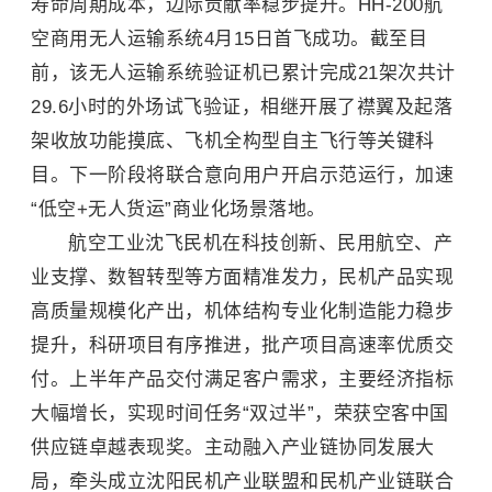
寿命周期成本，边际贡献率稳步提升。HH-200航
空商用无人运输系统4月15日首飞成功。截至目
前，该无人运输系统验证机已累计完成21架次共计
29.6小时的外场试飞验证，相继开展了襟翼及起落
架收放功能摸底、飞机全构型自主飞行等关键科
目。下一阶段将联合意向用户开启示范运行，加速
“低空+无人货运”商业化场景落地。
航空工业沈飞民机在科技创新、民用航空、产
业支撑、数智转型等方面精准发力，民机产品实现
高质量规模化产出，机体结构专业化制造能力稳步
提升，科研项目有序推进，批产项目高速率优质交
付。上半年产品交付满足客户需求，主要经济指标
大幅增长，实现时间任务“双过半”，荣获空客中国
供应链卓越表现奖。主动融入产业链协同发展大
局，牵头成立沈阳民机产业联盟和民机产业链联合