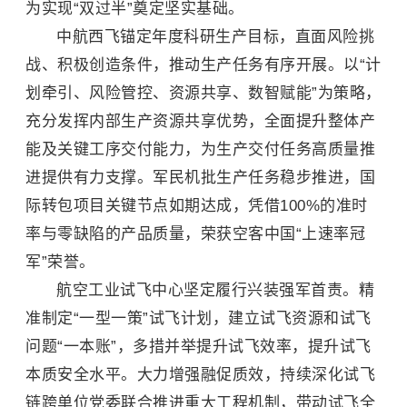
为实现“双过半”奠定坚实基础。
中航西飞锚定年度科研生产目标，直面风险挑
战、积极创造条件，推动生产任务有序开展。以“计
划牵引、风险管控、资源共享、数智赋能”为策略，
充分发挥内部生产资源共享优势，全面提升整体产
能及关键工序交付能力，为生产交付任务高质量推
进提供有力支撑。军民机批生产任务稳步推进，国
际转包项目关键节点如期达成，凭借100%的准时
率与零缺陷的产品质量，荣获空客中国“上速率冠
军”荣誉。
航空工业试飞中心坚定履行兴装强军首责。精
准制定“一型一策”试飞计划，建立试飞资源和试飞
问题“一本账”，多措并举提升试飞效率，提升试飞
本质安全水平。大力增强融促质效，持续深化试飞
链跨单位党委联合推进重大工程机制，带动试飞全