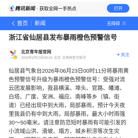
· 获取全网一手热点
打开
首页
新闻
无障碍
浙江省仙居县发布暴雨橙色预警信号
北京青年报官网
关注
2026年6月23日09:04
北京
北青网官方账号
仙居县气象台2026年06月23日00时11分将暴雨黄
色预警信号升级为暴雨橙色预警信号：受强对流
云团发展影响，我县横溪、埠头、官路、皤滩、
白塔、广度、安洲、福应、南峰等乡（镇、街
道）已经出现中到大雨，局部暴雨，预计今天夜
里我县仍有中到大雨，局部暴雨，最大小时雨强
30～50毫米。请注意防范短时暴雨有可能引发的
小流域山洪、
滑坡
、塌方、城乡积涝等次生灾