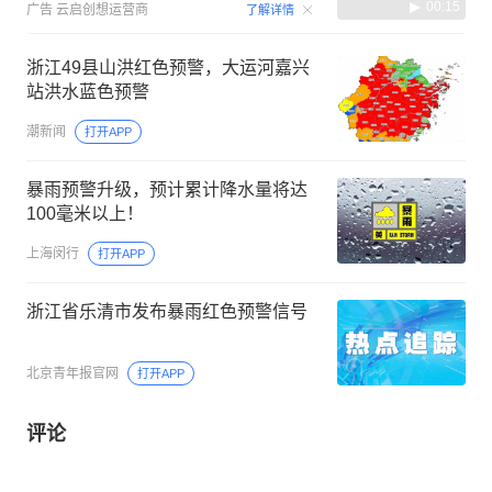
00:15
广告
云启创想运营商
了解详情
浙江49县山洪红色预警，大运河嘉兴
站洪水蓝色预警
潮新闻
打开APP
暴雨预警升级，预计累计降水量将达
100毫米以上！
上海闵行
打开APP
浙江省乐清市发布暴雨红色预警信号
北京青年报官网
打开APP
评论