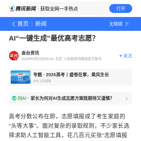
· 获取全网一手热点
打开
首页
新闻
无障碍
AI“一键生成”最优高考志愿？
金台资讯
关注
2026年6月23日08:54
北京
人民网资讯精选官方账号
专题
·
2026高考丨盛卷在掌，乘风生长
255.3万
阅读
问AI
·
家长为何对AI生成志愿方案既期待又谨慎？
高考分数公布在即，志愿填报成了考生家庭的
“头等大事”。面对复杂的录取规则，不少家长选
择求助人工智能工具，花几百元买张“志愿填报