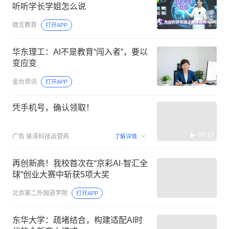
听听学长学姐怎么说
微言教育
打开APP
华东理工：AI不是教育“闯入者”，要以
变应变
金台资讯
打开APP
凭手机号，确认领取！
00:15
广告
易泽科技运营商
了解详情
再创新高！我校首次在“京彩AI·智汇全
球”创业大赛中斩获5项大奖
北京第二外国语学院
打开APP
东华大学：疏堵结合，构建适配AI时