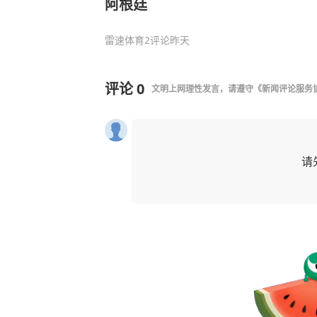
阿根廷
雷速体育
2评论
昨天
评论
0
文明上网理性发言，请遵守
《新闻评论服务
请