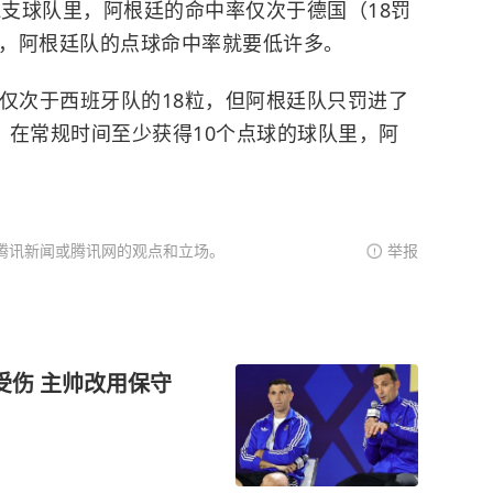
2支球队里，阿根廷的命中率仅次于德国（18罚
间，阿根廷队的点球命中率就要低许多。
，仅次于西班牙队的18粒，但阿根廷队只罚进了
%，在常规时间至少获得10个点球的球队里，阿
腾讯新闻或腾讯网的观点和立场。
举报
受伤 主帅改用保守