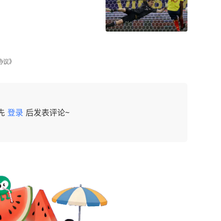
协议》
先
登录
后发表评论~