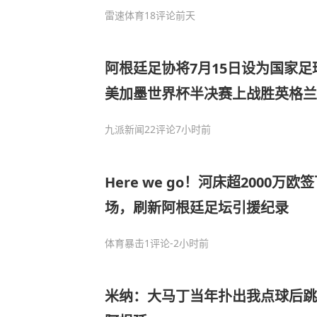
雷速体育
18评论
前天
阿根廷足协将7月15日设为国家
美加墨世界杯半决赛上战胜英格兰
九派新闻
22评论
7小时前
Here we go！河床超2000万
场，刷新阿根廷足坛引援纪录
体育暴击
1评论
-2小时前
米纳：大马丁当年扑出我点球后跳