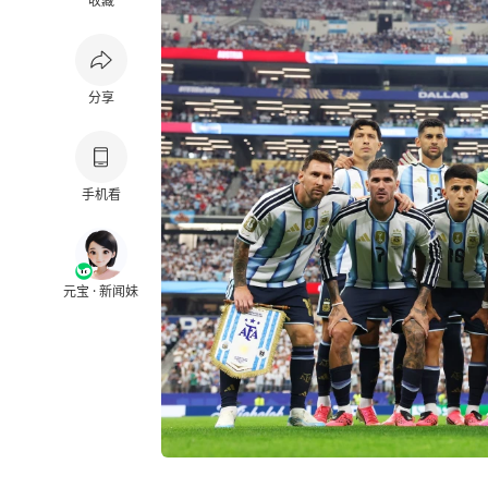
收藏
分享
手机看
元宝 · 新闻妹