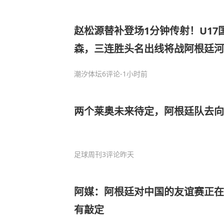
赵松源替补登场1分钟传射！U17国
森，三连胜头名出线将战阿根廷河
潮汐体坛
6评论
-1小时前
两个莱奥未来待定，阿根廷队去向
足球周刊
3评论
昨天
阿媒：阿根廷对中国的友谊赛正在
有敲定