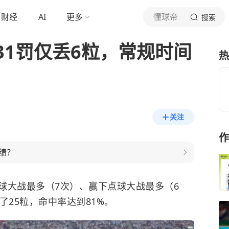
财经
AI
更多
懂球帝
搜索
31罚仅丢6粒，常规时间
热
关注
作
绩？
球大战最多（7次）、赢下点球大战最多（6
了25粒，命中率达到81%。