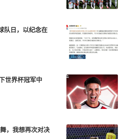
足球队日，以纪念在
欧签下世界杯冠军中
舞，我想再次对决