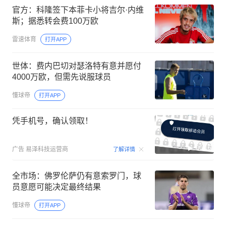
官方：科隆签下本菲卡小将吉尔·内维
斯；据悉转会费100万欧
雷速体育
打开APP
世体：费内巴切对瑟洛特有意并愿付
4000万欧，但需先说服球员
懂球帝
打开APP
凭手机号，确认领取！
00:15
广告
易泽科技运营商
了解详情
全市场：佛罗伦萨仍有意索罗门，球
员意愿可能决定最终结果
懂球帝
打开APP