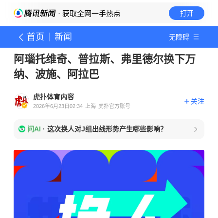
· 获取全网一手热点
打开
首页
新闻
无障碍
阿瑙托维奇、普拉斯、弗里德尔换下万
纳、波施、阿拉巴
虎扑体育内容
关注
2026年6月23日02:34
上海
虎扑官方账号
问AI
·
这次换人对J组出线形势产生哪些影响？