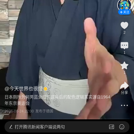
关注
2
1
1
@
今天世界也很怪
分享
日本厕所为何男蓝女红？这背后的配色逻辑其实源自1964
年东京奥运会
2026-06-24 22:00
发布于
德国
打开
腾讯新闻客户端说两句