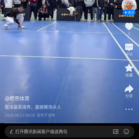
关注
1
评论
收藏
分享
@
肥燕体育
毽球最高境界，震撼赛场众人
2026-06-23 08:00
发布于
吉林
打开
腾讯新闻客户端说两句