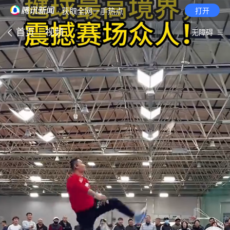
· 获取全网一手热点
打开
首页
视频
无障碍