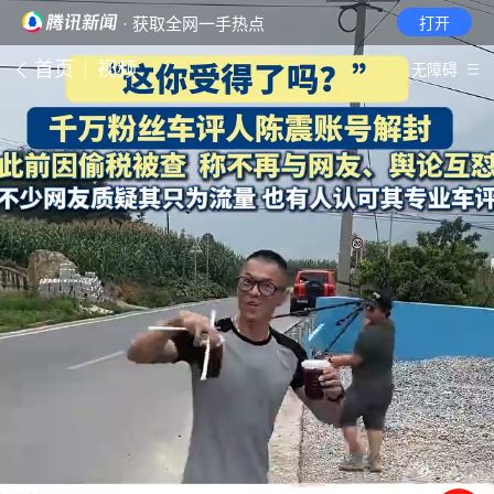
· 获取全网一手热点
打开
首页
视频
无障碍