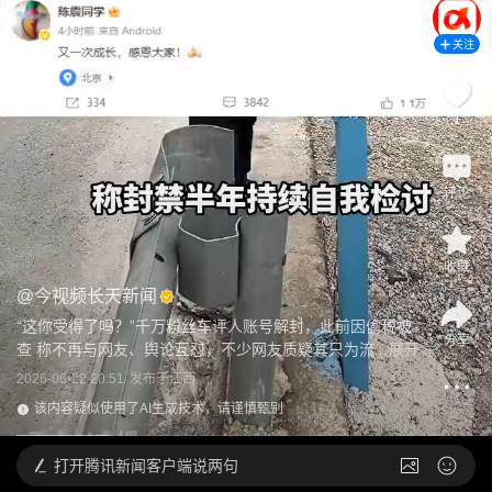
关注
1
评论
收藏
@
今视频长天新闻
“这你受得了吗？”千万粉丝车评人账号解封，此前因偷税被
分享
查 称不再与网友、舆论互怼，不少网友质疑其只为流...
展开
2026-06-22 20:51
发布于
江西
该内容疑似使用了AI生成技术，请谨慎甄别
打开
腾讯新闻客户端说两句