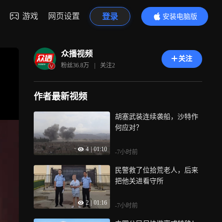
游戏
网页设置
登录
安装电脑版
内容更精彩
众播视频
关注
粉丝
36.8万
|
关注
2
作者最新视频
胡塞武装连续袭船，沙特作
何应对？
4
|
01:10
-7小时前
民警救了位拾荒老人，后来
把他关进看守所
2
|
01:16
-7小时前