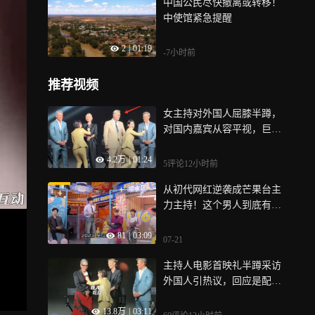
中国公民尽快撤离或转移！
中使馆紧急提醒
2
|
01:19
-7小时前
推荐视频
女主持对外国人屈膝半蹲，
对国内嘉宾从容平视，巨大
反差网友直呼血压飙升
4.2万
|
01:24
5评论
12小时前
从初代网红逆袭成芒果台主
力主持！这个男人到底有多
优秀！
81
|
03:09
07-21
主持人电影首映礼半蹲采访
外国人引热议，回应是配合
机位，网友不买账
13.8万
|
03:11