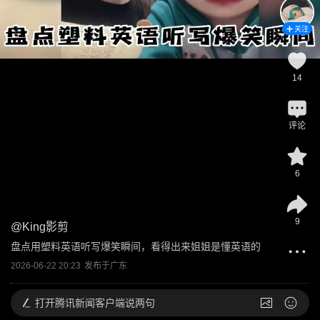
关注
14
评论
6
9
@
King影剪
盘点用塑料英语听写爆笑瞬间，看得出来姐姐是懂英语的
2026-06-22 20:23
发布于
广东
打开
腾讯新闻客户端说两句