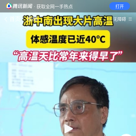
· 获取全网一手热点
打开
首页
视频
无障碍