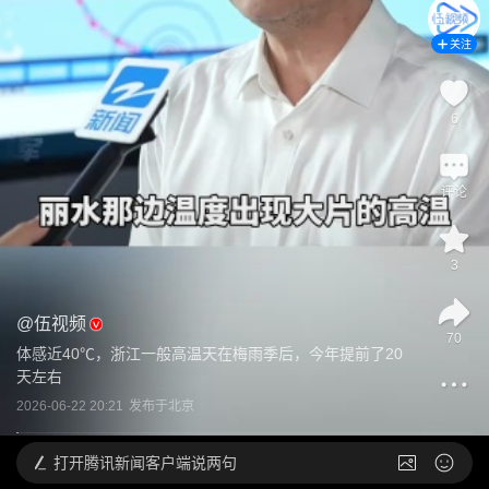
关注
6
评论
3
@
伍视频
70
体感近40℃，浙江一般高温天在梅雨季后，今年提前了20
天左右
2026-06-22 20:21
发布于
北京
打开
腾讯新闻客户端说两句