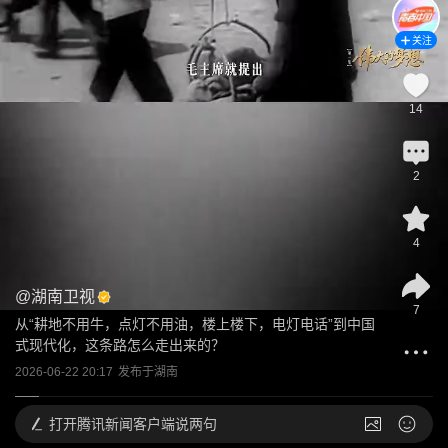
关注
14
2
4
@
湖南卫视
7
从“耕地不用牛，点灯不用油，楼上楼下，电灯电话”到中国
式现代化，这条路怎么走出来的？
2026-06-22 20:17
发布于
湖南
打开
腾讯新闻客户端说两句