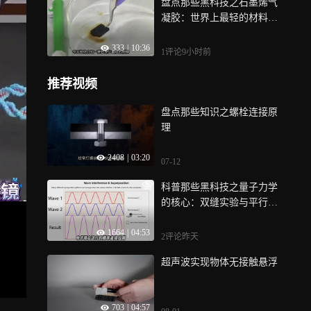
盘点那些黑科技之石墨烯气
凝胶：世界上最轻的材料，
比空气还轻？
333
|
10:36
1评论
9小时前
推荐视频
盘点那些知识之螺栓连接原
理
2408
|
03:20
07-12
科普那些黑科技之量子力学
的核心：双缝实验与平行宇
宙之谜!
1664
|
04:53
2评论
昨天
超声波实现物体无接触悬浮
703
|
04:57