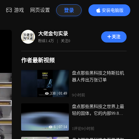
游戏
网页设置
登录
安装电脑版
内容更精彩
大佬金句实录
关注
粉丝
1.4万
|
关注
0
作者最新视频
盘点那些黑科技之特斯拉机
器人传出万张订单
338
|
01:49
9小时前
盘点那些黑科技之世界上最
轻的固体，它的内部99.8%
都是空气
6
|
07:14
1评论
9小时前