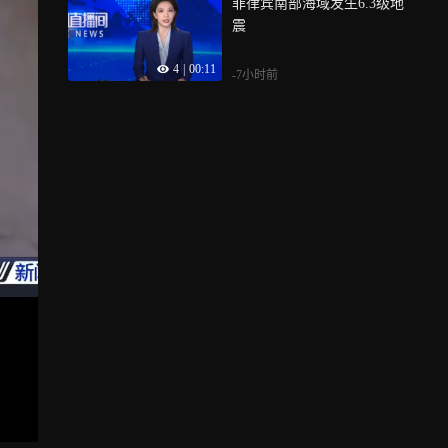
菲律宾南部海域发生6.3级地
震
4
|
00:11
-7小时前