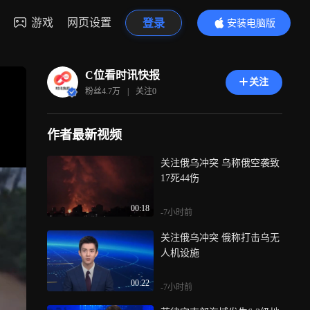
游戏
网页设置
登录
安装电脑版
内容更精彩
C位看时讯快报
关注
粉丝
4.7万
|
关注
0
作者最新视频
关注俄乌冲突 乌称俄空袭致
17死44伤
00:18
-7小时前
关注俄乌冲突 俄称打击乌无
人机设施
00:22
-7小时前