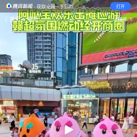
· 获取全网一手热点
打开
首页
视频
无障碍