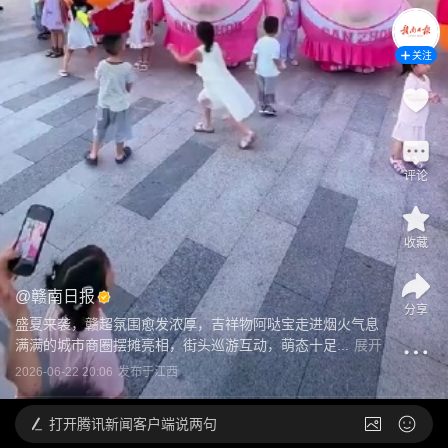
关注
评论
收藏
@
赣南日报
分享
盛夏来袭，赣超氛围愈发浓厚，吉祥物阿哒宝走进烟火气息
满满的城市商圈摆摊亮相，街头巡游互动，萌态十足...
展开
2026-06-22 20:06
发布于
江西
打开
腾讯新闻客户端说两句