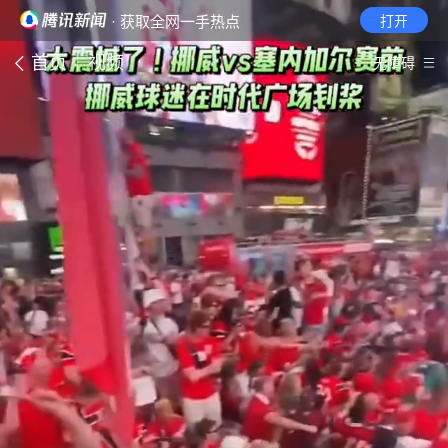
· 获取全网一手热点
打开
首页
视频
无障碍