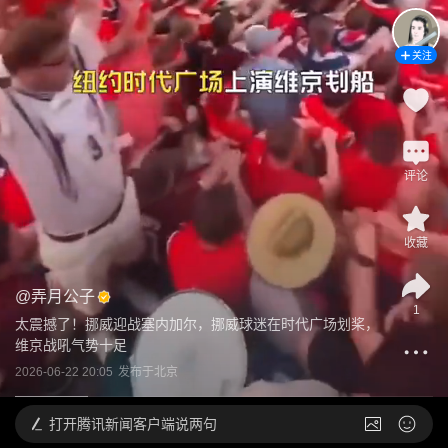
关注
评论
收藏
@
弄月公子
1
太震撼了！挪威迎战塞内加尔，挪威球迷在时代广场划桨，
维京战吼气势十足
2026-06-22 20:05
发布于
北京
打开
腾讯新闻客户端说两句