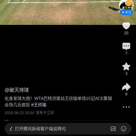
关注
20
7
3
@
破灭排球
8
化身发球大炮！WTA巴特洪堡站王欣瑜单场15记ACE集锦 
全场几近疯狂
 #
王欣瑜
2026-06-22 20:04
发布于
江苏
打开
腾讯新闻客户端说两句