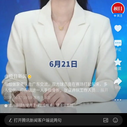
关注
评论
收藏
@
极目新闻
湘超张家界队赴广东交流，双方球员竟在赛场打起架来，多
分享
人受伤、广东铭途一人手指骨折，张家界队工作人员...
展开
2026-06-22 19:59
发布于
湖北
该内容疑似使用了AI生成技术，请谨慎甄别
打开
腾讯新闻客户端说两句