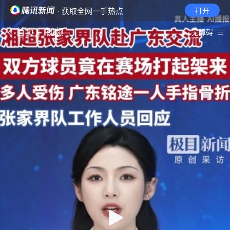
· 获取全网一手热点
打开
首页
视频
无障碍