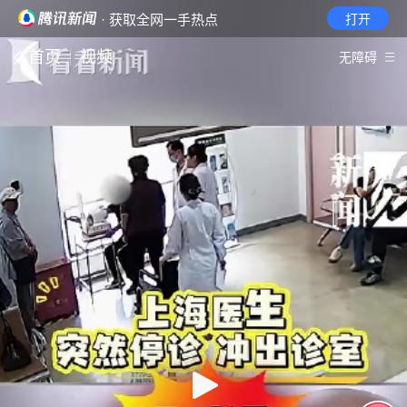
· 获取全网一手热点
打开
首页
视频
无障碍