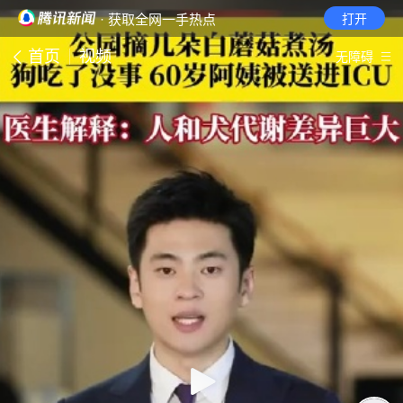
· 获取全网一手热点
打开
首页
视频
无障碍