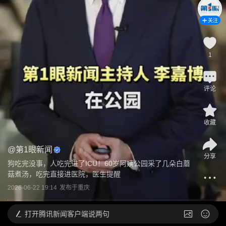
关注
1
评论
收藏
@
第1眼新闻
分享
狗吃完没事，人吃完进了ICU！60岁阿姨公园采了几朵白蘑
菇煮汤，吃完直接进医院，医生提醒
2026-06-22 19:14
发布于
重庆
打开
腾讯新闻客户端说两句