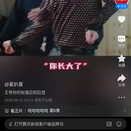
关注
2
评论
收藏
@
星扒客
分享
王导你的权威后知后觉
2026-06-22 19:13
发布于
山西
哈哈哈哈哈 第6季
看正片
打开
腾讯新闻客户端说两句