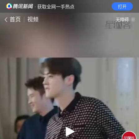
· 获取全网一手热点
打开
首页
视频
无障碍