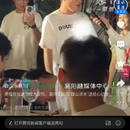
关注
2
评论
收藏
@
汉水襄阳
分享
表情夸张地完成大冒险，赢得奖品后“跋山涉水”送给心动女
生
2026-06-22 19:10
发布于
湖北
打开
腾讯新闻客户端说两句