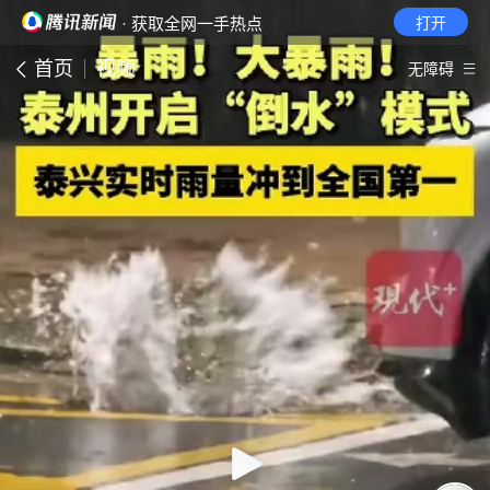
· 获取全网一手热点
打开
首页
视频
无障碍