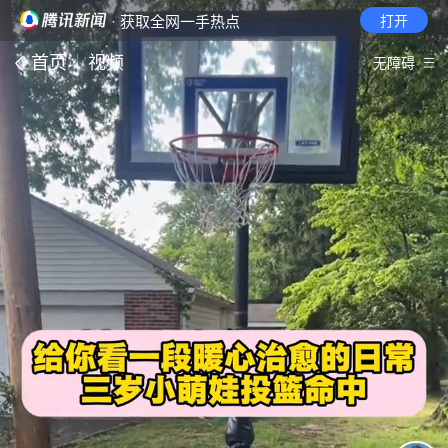
· 获取全网一手热点
打开
首页
视频
无障碍