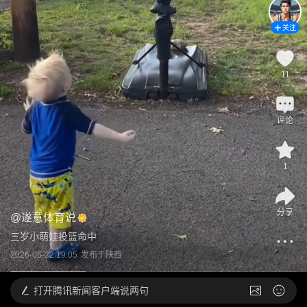
关注
11
评论
1
分享
@
遂意体育说
三岁小萌娃投篮命中
2026-06-22 19:05
发布于
陕西
打开
腾讯新闻客户端说两句