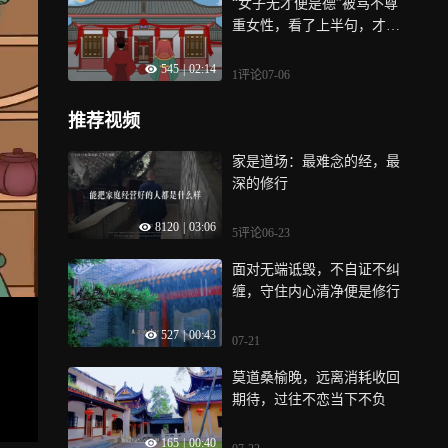
“女子无才便是德”被骂不尊
重女性，看了上半句，才知
古人有多牛
545
|
02:14
1评论
07-06
推荐视频
家是道场：最难念的经，最
深的修行
8120
|
03:06
5评论
06-23
面对无端诋毁，不自证不纠
缠，守住内心清净便是修行
527
|
00:43
07-21
莫道桑榆晚，远离消耗收回
期待，过往不恋当下不负
165
|
00:40