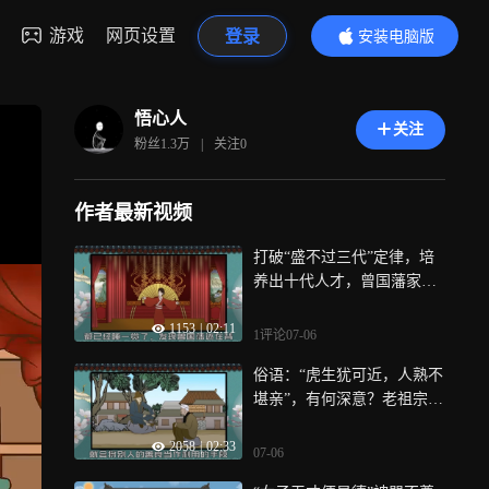
游戏
网页设置
登录
安装电脑版
内容更精彩
悟心人
关注
粉丝
1.3万
|
关注
0
作者最新视频
打破“盛不过三代”定律，培
养出十代人才，曾国藩家训
句句真经
1153
|
02:11
1评论
07-06
俗语：“虎生犹可近，人熟不
堪亲”，有何深意？老祖宗道
出了原委
2058
|
02:33
07-06