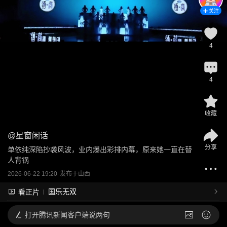
关注
4
4
收藏
@
星窗闲话
分享
单依纯深陷抄袭风波，业内爆出彩排内幕，原来她一直在替
人背锅
2026-06-22 19:20
发布于
山西
国乐无双
看正片
打开
腾讯新闻客户端说两句