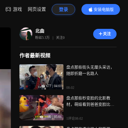
游戏
网页设置
登录
安装电脑版
内容更精彩
北曲
关注
粉丝
5.3万
|
关注
0
作者最新视频
盘点那些街头无厘头采访，
随即折磨一名路人
677
|
04:01
08-02
盘点那些秒变脸的北影教
材，萌娃看到爸爸变脸比翻
书还快
1080
|
05:01
1评论
08-02