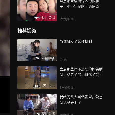
盘点那些语出惊人的熊孩
子，小小年纪脑回路惊奇
1.4万
|
05:11
2评论
08-02
推荐视频
当你触发了某种机制
2524
|
00:30
07-15
盘点那些猝不及防的搞笑瞬
间，格老子的，进化了就是
不一样啊
1.1万
|
02:19
1评论
06-24
我给光头大哥做发型，没想
到纸粘头上了
326
|
01:50