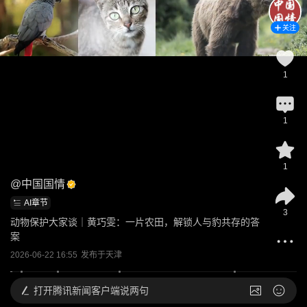
关注
1
1
1
@
中国国情
AI章节
3
动物保护大家谈｜黄巧雯：一片农田，解锁人与豹共存的答
案
2026-06-22 16:55
发布于
天津
打开
腾讯新闻客户端说两句