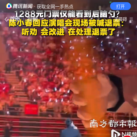
· 获取全网一手热点
打开
首页
视频
无障碍