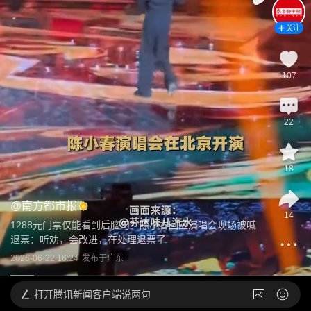
关注
107
22
18
@
南方都市报
14
1288元门票仅能看到后脑勺？陈小春回应演唱会现场被喊
退票：听劝，会改进，在处理退票了
2026-06-22 16:24
发布于
广东
打开
腾讯新闻客户端说两句