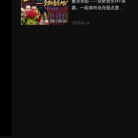
叠滘龙船——全新音乐MV来
称），习武多少年/创馆多少
袭，一起来听龙舟鼓点激荡
年，我在（们）佛山等你
人心，感受龙船漂移的激情
206
|
03:26
瞬间
1评论
06-18