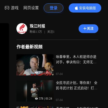
游戏
网页设置
登录
安装电脑版
内容更精彩
珠江时报
关注
粉丝
1.5万
|
关注
1
作者最新视频
咏春拳里，木人桩是师亦是
对手，拳诀有曰：无师无对
手，镜与桩中求，同样的桩
237
|
00:54
法，在不同的支派手中，却
07-04
长出不同的力道、节奏和打
全民寻武计划，等你来！ 全
法可谓一招见万象，百川归
民寻武计划 正式启动！打一
海，最长的70岁，老中青少
套咏春拳组合+对着镜头为赛
同台，生动展现咏春拳“老干
578
|
01:24
事打 call：我是XXX（支系
新枝，生生不息”的传承图景
07-04
+人名）或XXX（拳馆全