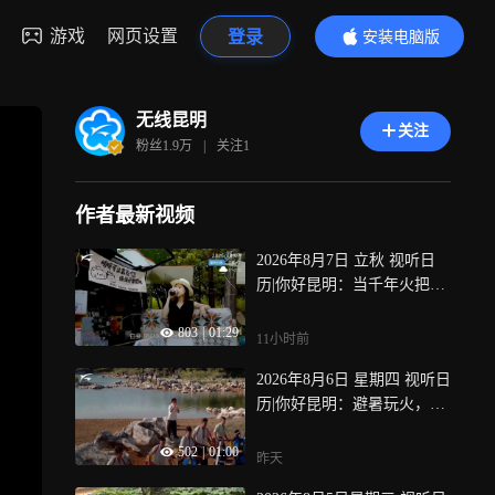
游戏
网页设置
登录
安装电脑版
内容更精彩
无线昆明
关注
粉丝
1.9万
|
关注
1
作者最新视频
2026年8月7日 立秋 视听日
历|你好昆明：当千年火把遇
见云南咖啡，立秋之夜这样
803
|
01:29
过 立秋是二十四节气中的第
11小时前
13个节气，秋季的第一个节
2026年8月6日 星期四 视听日
气，云南民族村咖啡嘉年华
历|你好昆明：避暑玩火，石
火热开启！左手举火把，右
林统统给你安排 晚风微凉，
手端咖啡，秋日的第一份热
502
|
01:00
篝火很热，农历六月二十
烈，从这一杯开始！
昨天
四，“激情火把，欢乐石