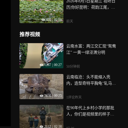
2026年8月5日星期三 视听日
林”，来石林沉浸式打卡“东
历|你好昆明：荷韵江尾，乐
方狂欢节”吧！
享盛夏 400年的古渔村，把
498
|
02:00
美好藏进每一朵荷花里，双
前天
城荷韵、荷塘画镜、集“荷”
江尾、荷间疾风——呈贡江
推荐视频
尾社区的荷花节，值得你专
程奔赴
云南水富：两江交汇现“鸳鸯
江” 一黄一绿泾渭分明
1267
|
00:27
50分钟前
云南临沧：头不能缩入壳
内，造型奇特平胸龟“轧马
路”
5836
|
00:25
1评论
昨天
在90年代上乡村小学的那批
人，你们是视频里的样子
吗？
2112
|
02:18