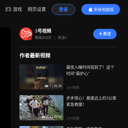
游戏
网页设置
登录
安装电脑版
内容更精彩
5号视频
关注
粉丝
29.6万
|
关注
0
作者最新视频
最佳入睡时间找到了！这个
时间“最护心”
7
|
01:20
-6小时前
步步惊心！悬崖边上的3公里
紧急救援！
224
|
01:16
-3小时前