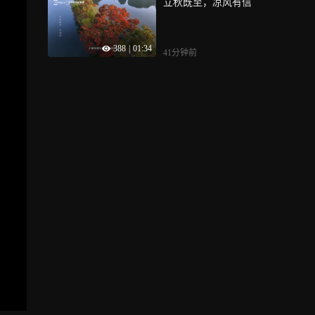
立秋既至，凉风有信
388
|
01:34
41分钟前