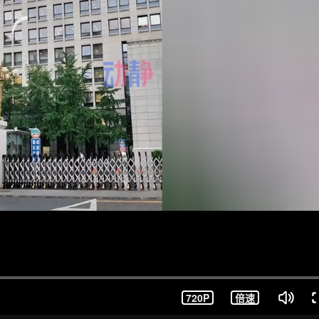
720P
倍速