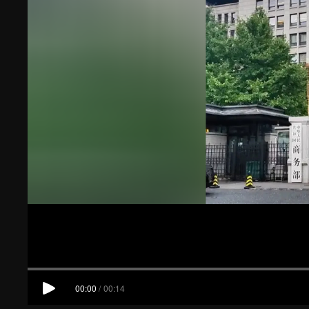
00:00
/
00:14