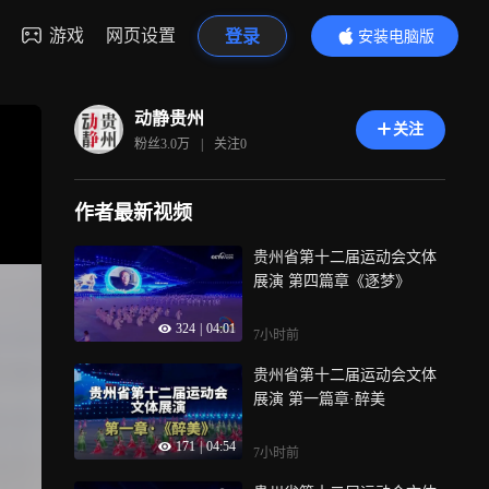
游戏
网页设置
登录
安装电脑版
内容更精彩
动静贵州
关注
粉丝
3.0万
|
关注
0
作者最新视频
贵州省第十二届运动会文体
展演 第四篇章《逐梦》
324
|
04:01
7小时前
贵州省第十二届运动会文体
展演 第一篇章·醉美
171
|
04:54
7小时前