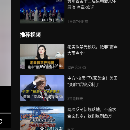
贵州省第十二届运动会文体
展演 序章·欢迎
159
|
06:15
1评论
7小时前
推荐视频
老美拟禁光模块，绝非“雷声
大雨点小”
2.6万
|
05:04
12评论
08-05
中方“拉黑”了6家美企！美国
“变脸”后被反制了
1.6万
|
04:50
3评论
昨天
两项反制新规落地，不追求
全面封杀，我们反制西方越
来越精准
1050
|
02:23