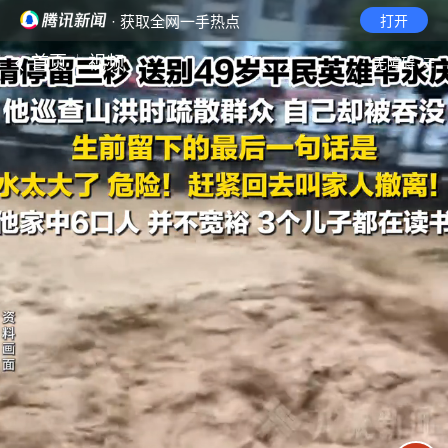
· 获取全网一手热点
打开
首页
视频
无障碍