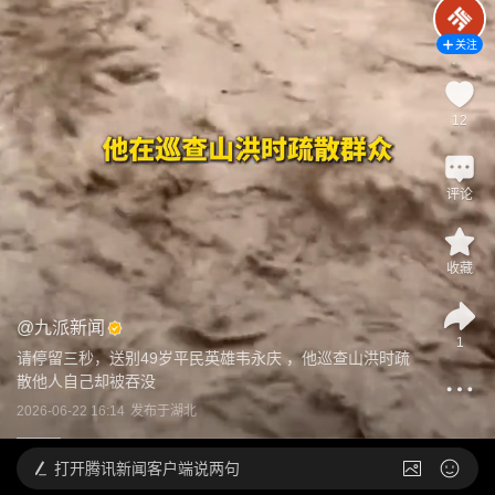
关注
12
评论
收藏
@
九派新闻
1
请停留三秒，送别49岁平民英雄韦永庆 ，他巡查山洪时疏
散他人自己却被吞没
2026-06-22 16:14
发布于
湖北
打开
腾讯新闻客户端说两句