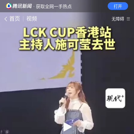
· 获取全网一手热点
打开
首页
视频
无障碍