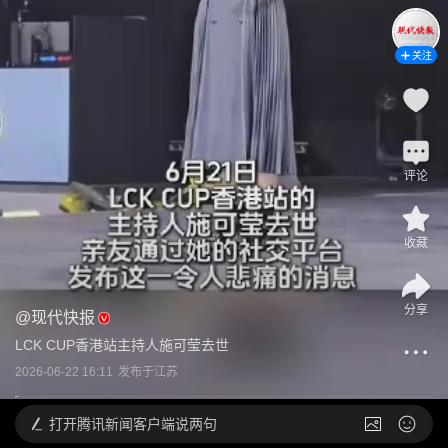
关注
评论
收藏
分享
@
现代快报
LCK CUP香港站主持人施可莹去世
2026-06-22 16:11
发布于
江苏
打开
腾讯新闻客户端说两句