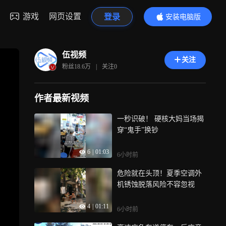
游戏
网页设置
登录
安装电脑版
内容更精彩
伍视频
关注
粉丝
18.6万
|
关注
0
作者最新视频
一秒识破！ 硬核大妈当场揭
穿“鬼手”换钞
6
|
01:03
6小时前
危险就在头顶！夏季空调外
机锈蚀脱落风险不容忽视
4
|
01:11
6小时前