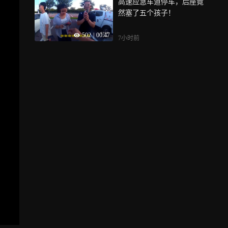
高速应急车道停车，后座竟
然塞了五个孩子！
502
|
00:47
7小时前