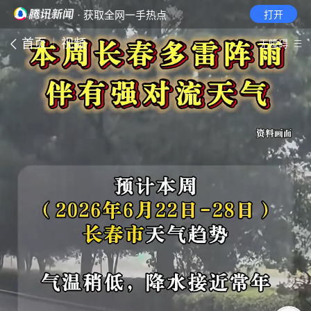
· 获取全网一手热点
打开
首页
视频
无障碍