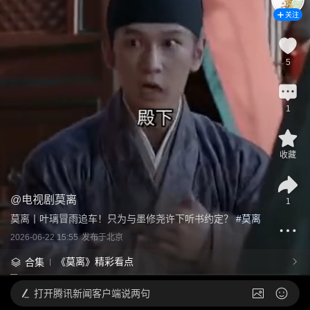
关注
5
1
收藏
@
电视剧莫离
1
莫离丨叶璃冒雨追车！只为与墨修尧许下听书约定？
 #
莫离
2026-06-22 15:55
发布于
北京
《莫离》精彩看点
合集
打开
腾讯新闻客户端说两句