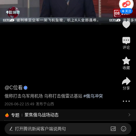
关注
评论
收藏
@
C位看
分享
俄称打击乌军用机场 乌称打击俄雷达基站
 #
俄乌冲突
2026-06-22 15:49
发布于
山西
聚焦俄乌战场动态
专题
打开
腾讯新闻客户端说两句