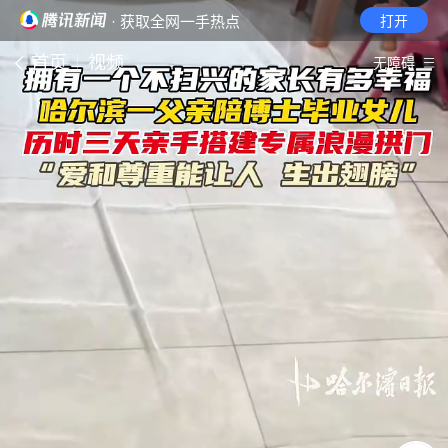
· 获取全网一手热点
打开
首页
视频
无障碍