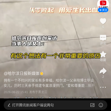
关注
6
评论
收藏
@
哈尔滨日报新媒体
2
拥有一个不扫兴的家长有多幸福，哈尔滨一父亲陪博士毕业
女儿，历时三天亲手搭建专属浪漫拱门，“爱和尊重能...
展开
2026-06-22 15:41
发布于
黑龙江
打开
腾讯新闻客户端说两句