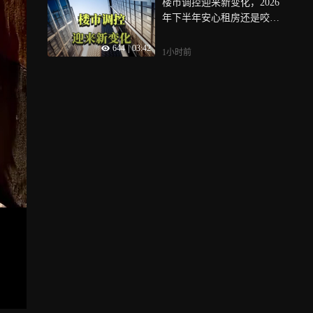
楼市调控迎来新变化，2026
年下半年安心租房还是咬牙
买房？该选了
644
|
03:42
1小时前