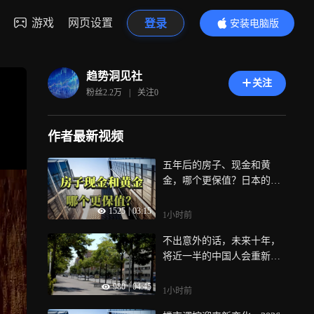
游戏
网页设置
登录
安装电脑版
内容更精彩
趋势洞见社
关注
粉丝
2.2万
|
关注
0
作者最新视频
五年后的房子、现金和黄
金，哪个更保值？日本的教
训已经给出答案
1525
|
03:15
1小时前
不出意外的话，未来十年，
将近一半的中国人会重新选
择定居地
980
|
04:45
1小时前