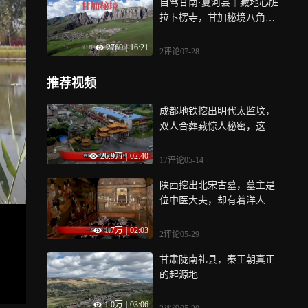
自驾甘南·夏河县｜藏地心脏
拉卜楞寺，甘加秘境八角城
与佛韵草原
2760
|
16:21
2评论
07-28
推荐视频
成都地铁挖出明代太监坟，
双人合葬藏惊人秘密，这是
真感情
26.9万
|
02:40
17评论
05-14
陕西挖出北宋古墓，墓主是
位中医大夫，却有着洋人的
血统
1.7万
|
02:03
2评论
05-29
甘肃陇南礼县，秦王朝真正
的起源地
1.0万
|
03:06