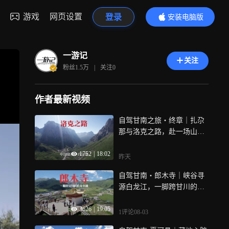
游戏
网页设置
登录
安装电脑版
内容更精彩
一游记
关注
粉丝
1.5万
|
关注
0
作者最新视频
自驾甘南之旅・终章｜扎尕
那与洛克之路，赴一场山野
终极秘境之约
1752
|
18:02
昨天
自驾甘南・郎木寺｜峡谷寻
源白龙江，一脚跨甘川的传
奇小镇
3626
|
19:05
1评论
08-03