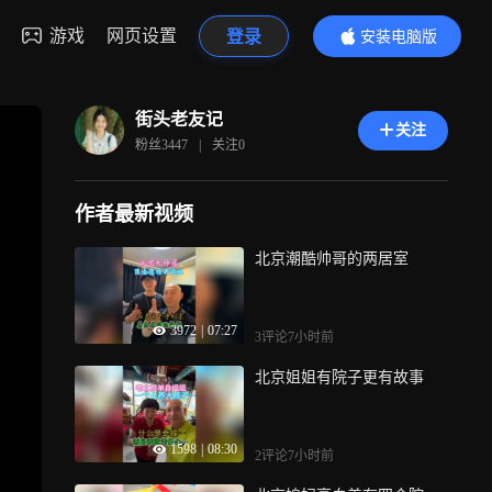
游戏
网页设置
登录
安装电脑版
内容更精彩
街头老友记
关注
粉丝
3447
|
关注
0
作者最新视频
北京潮酷帅哥的两居室
3972
|
07:27
3评论
7小时前
北京姐姐有院子更有故事
1598
|
08:30
2评论
7小时前