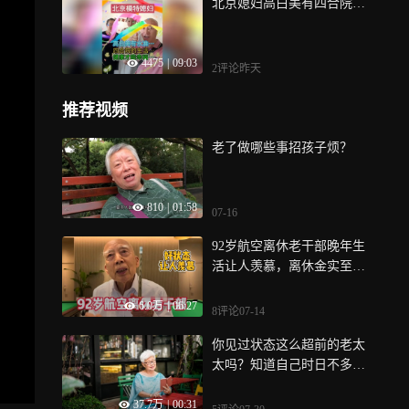
北京媳妇高白美有四合院…
4475
|
09:03
2评论
昨天
推荐视频
老了做哪些事招孩子烦？
810
|
01:58
07-16
92岁航空离休老干部晚年生
活让人羡慕，离休金实至名
归！
6.0万
|
06:27
8评论
07-14
你见过状态这么超前的老太
太吗？知道自己时日不多，
特意为自己挑选最后一程的
37.7万
|
00:31
衣服，走也要漂漂亮亮地