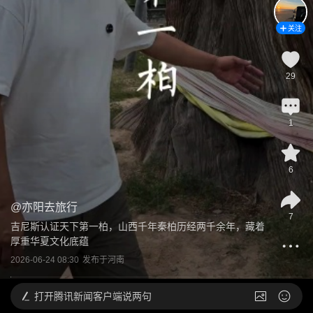
关注
29
1
6
@
亦阳去旅行
7
吉尼斯认证天下第一柏，山西千年秦柏历经两千余年，藏着
厚重华夏文化底蕴
2026-06-24 08:30
发布于
河南
打开
腾讯新闻客户端说两句