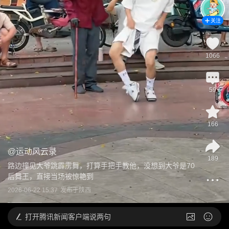
关注
1066
59
166
@
运动风云录
189
路边撞见大爷跳霹雳舞，打算手把手教他，没想到大爷是70
后舞王，直接当场被惊艳到
2026-06-22 15:37
发布于
陕西
打开
腾讯新闻客户端说两句