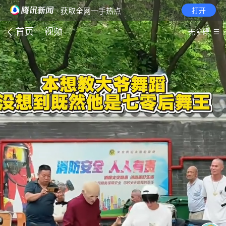
· 获取全网一手热点
打开
首页
视频
无障碍